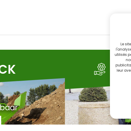
Le sit
l'analys
utilisés 
no
OCK
SE
publicit
leur ave
rbaar
C