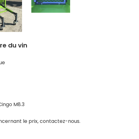
re du vin
ue
Cingo M8.3
ncernant le prix, contactez-nous.