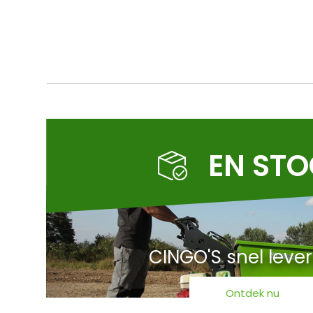
EN ST
CINGO'S snel leve
Ontdek nu