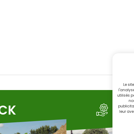
Le sit
l'analys
utilisés 
no
OCK
SE
publicit
leur ave