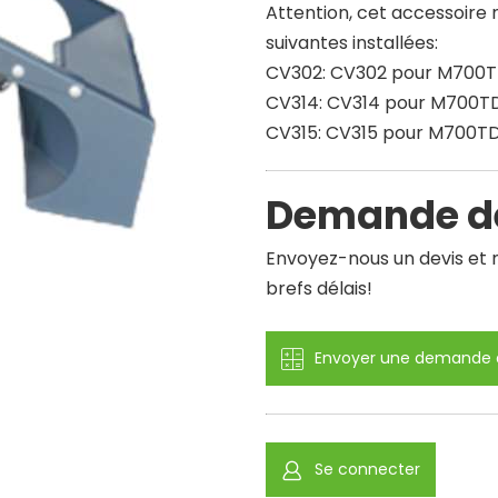
Attention, cet accessoire
suivantes installées:
CV302: CV302 pour M700T
CV314: CV314 pour M700T
CV315: CV315 pour M700T
Demande de
Envoyez-nous un devis et n
brefs délais!
Envoyer une demande d
Se connecter