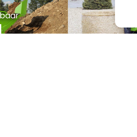
rbaar
C
Compte
Contact
Mes coordonnées
De Lille SA
Demande de devis
Hulstsestraat 2
8860
Lendelede
Conditions générales
Belgique