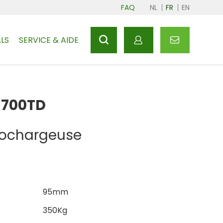
FAQ
NL
FR
EN
LS
SERVICE & AIDE
M700TD
tochargeuse
95mm
350Kg