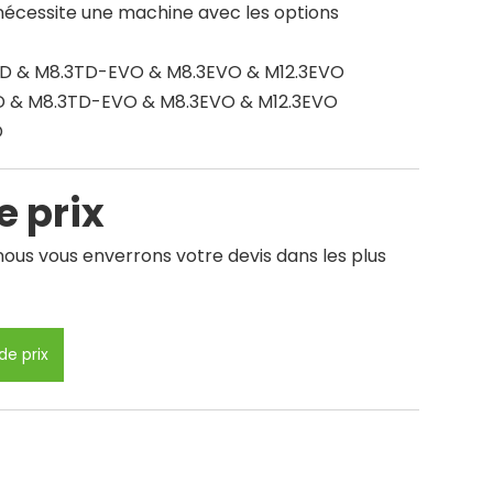
 nécessite une machine avec les options
D & M8.3TD-EVO & M8.3EVO & M12.3EVO
D & M8.3TD-EVO & M8.3EVO & M12.3EVO
D
 prix
ous vous enverrons votre devis dans les plus
e prix