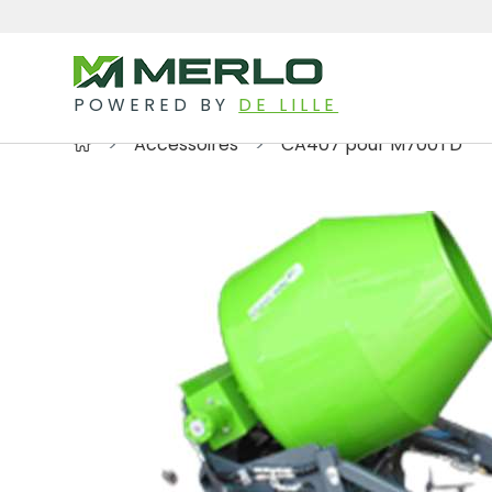
POWERED BY
DE LILLE
Accessoires
CA407 pour M700TD