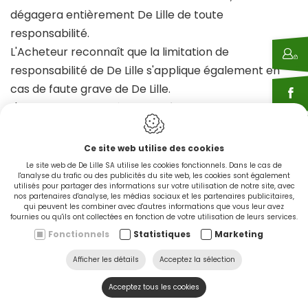
dégagera entièrement De Lille de toute
responsabilité.
L'Acheteur reconnaît que la limitation de
responsabilité de De Lille s'applique également en
cas de faute grave de De Lille.
L'Acheteur reconnaît que la réparation des
dommages éventuels causés par une erreur
opérationnelle d'un préposé de De Lille (y compris
Ce site web utilise des cookies
les représentants permanents de ses
Le site web de De Lille SA utilise les cookies fonctionnels. Dans le cas de
l'analyse du trafic ou des publicités du site web, les cookies sont également
administrateurs) dans l'exécution des obligations
utilisés pour partager des informations sur votre utilisation de notre site, avec
nos partenaires d'analyse, les médias sociaux et les partenaires publicitaires,
contractuelles de De Lille, ne constitue un
qui peuvent les combiner avec d'autres informations que vous leur avez
fondement que pour une action en responsabilité
fournies ou qu'ils ont collectées en fonction de votre utilisation de leurs services.
Fonctionnels
Statistiques
Marketing
contractuelle contre De Lille elle-même et, dans les
limites légales, n'est pas un fondement pour une
Afficher les détails
Acceptez la sélection
action en responsabilité délictuelle contre les
Acceptez tous les cookies
préposés de De Lille, même lorsque l'événement à