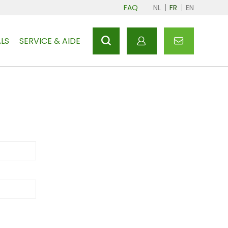
FAQ
NL
FR
EN
LS
SERVICE & AIDE