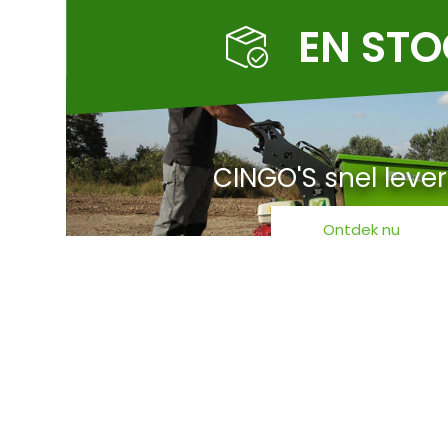
EN ST
CINGO'S snel leve
Ontdek nu