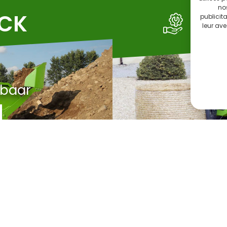
no
OCK
SE
publicit
leur ave
rbaar
C
Compte
Contact