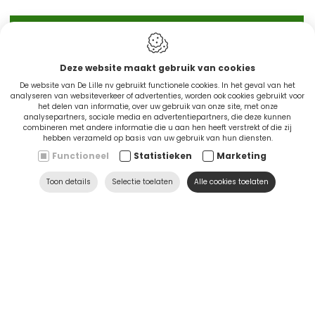
IN STOCK
Deze website maakt gebruik van cookies
De website van De Lille nv gebruikt functionele cookies. In het geval van het
analyseren van websiteverkeer of advertenties, worden ook cookies gebruikt voor
het delen van informatie, over uw gebruik van onze site, met onze
analysepartners, sociale media en advertentiepartners, die deze kunnen
combineren met andere informatie die u aan hen heeft verstrekt of die zij
hebben verzameld op basis van uw gebruik van hun diensten.
Functioneel
Statistieken
Marketing
CINGO'S snel leverbaar
Toon details
Selectie toelaten
Alle cookies toelaten
Ontdek nu