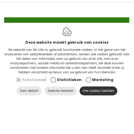
IN STOCK
Deze website maakt gebruik van cookies
De website van De Lille nv gebruikt functionele cookies. In het geval van het
analyseren van websiteverkeer of advertenties, worden ook cookies gebruikt voor
het delen van informatie, over uw gebruik van onze site, met onze
analysepartners, sociale media en advertentiepartners, die deze kunnen
combineren met andere informatie die u aan hen heeft verstrekt of die zij
hebben verzameld op basis van uw gebruik van hun diensten.
Functioneel
Statistieken
Marketing
CINGO'S snel leverbaar
Toon details
Selectie toelaten
Alle cookies toelaten
Ontdek nu