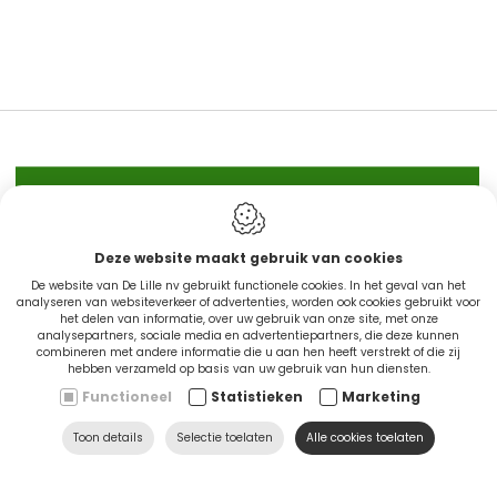
IN STOCK
Deze website maakt gebruik van cookies
De website van De Lille nv gebruikt functionele cookies. In het geval van het
CINGO'S snel leverbaar
analyseren van websiteverkeer of advertenties, worden ook cookies gebruikt voor
het delen van informatie, over uw gebruik van onze site, met onze
analysepartners, sociale media en advertentiepartners, die deze kunnen
combineren met andere informatie die u aan hen heeft verstrekt of die zij
Ontdek nu
hebben verzameld op basis van uw gebruik van hun diensten.
Functioneel
Statistieken
Marketing
Toon details
Selectie toelaten
Alle cookies toelaten