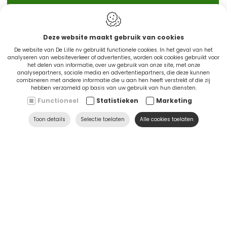
IN STOCK
Deze website maakt gebruik van cookies
De website van De Lille nv gebruikt functionele cookies. In het geval van het
analyseren van websiteverkeer of advertenties, worden ook cookies gebruikt voor
het delen van informatie, over uw gebruik van onze site, met onze
analysepartners, sociale media en advertentiepartners, die deze kunnen
combineren met andere informatie die u aan hen heeft verstrekt of die zij
hebben verzameld op basis van uw gebruik van hun diensten.
Functioneel
Statistieken
Marketing
CINGO'S snel leverbaar
Toon details
Selectie toelaten
Alle cookies toelaten
Ontdek nu