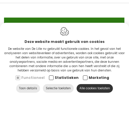
IN STOCK
Deze website maakt gebruik van cookies
De website van De Lille nv gebruikt functionele cookies. In het geval van het
CINGO'S snel leverbaar
analyseren van websiteverkeer of advertenties, worden ook cookies gebruikt voor
het delen van informatie, over uw gebruik van onze site, met onze
analysepartners, sociale media en advertentiepartners, die deze kunnen
combineren met andere informatie die u aan hen heeft verstrekt of die zij
Ontdek nu
hebben verzameld op basis van uw gebruik van hun diensten.
Functioneel
Statistieken
Marketing
Toon details
Selectie toelaten
Alle cookies toelaten
SERVICE & HULP