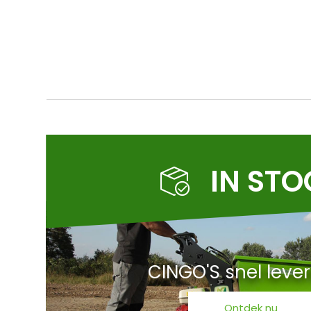
IN ST
CINGO'S snel leve
Ontdek nu