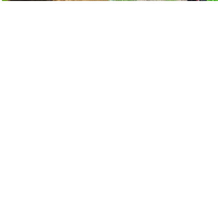
Account
Contact
Mijn gegevens
De Lille Nv
Offerteaanvraag
Hulstsestraat 2
8860
Lendelede
Algemene voorwaarden
België
Contact
BTW: BE 0422.838.24
T:
+32 56 73 80 80
E:
info@delille.be