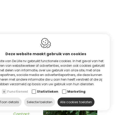
Deze website maakt gebruik van cookies
te van De Lille nv gebruikt functionele cookies. In het geval van het
RVICE & HULP
en van websiteverkeer of advertenties, worden ook cookies gebruikt
het delen van informatie, over uw gebruik van onze site, met onze
epartners, sociale media en advertentiepartners, die deze kunnen
eren met andere informatie die u aan hen heeft verstrekt of die zij
ebben verzameld op basis van uw gebruik van hun diensten.
Functioneel
Statistieken
Marketing
ontacteer ons
Toon details
Selectie toelaten
Alle cookies toelaten
Contact