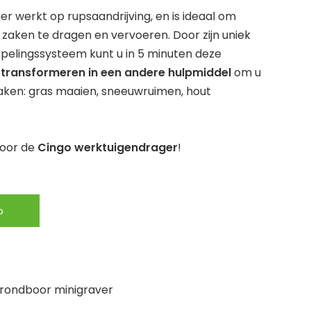
r werkt op rupsaandrijving, en is ideaal om
e zaken te dragen en vervoeren. Door zijn uniek
elingssysteem kunt u in 5 minuten deze
r
transformeren in een andere hulpmiddel
om u
taken: gras maaien, sneeuwruimen, hout
voor de
Cingo werktuigendrager
!
o
grondboor minigraver