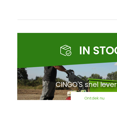
IN ST
CINGO'S snel leve
Ontdek nu