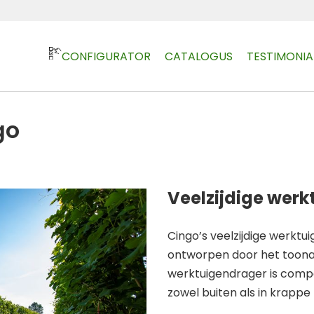
CONFIGURATOR
CATALOGUS
TESTIMONIA
go
Veelzijdige wer
Cingo’s veelzijdige werktu
ontworpen door het too
werktuigendrager is compa
zowel buiten als in krappe