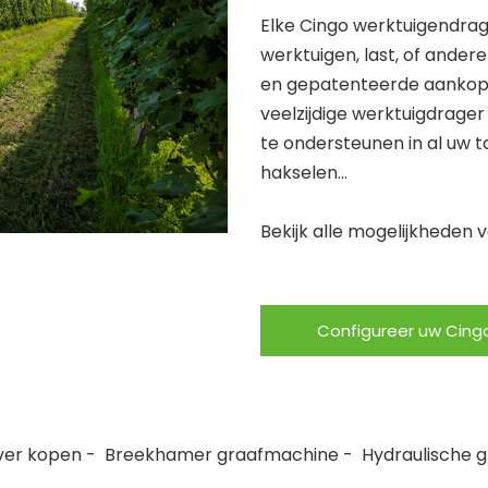
Elke Cingo werktuigendrage
werktuigen, last, of ander
en gepatenteerde aankopp
veelzijdige werktuigdrage
te ondersteunen in al uw 
hakselen…
Bekijk alle mogelijkheden 
Configureer uw Cing
ver kopen
-
Breekhamer graafmachine
-
Hydraulische 