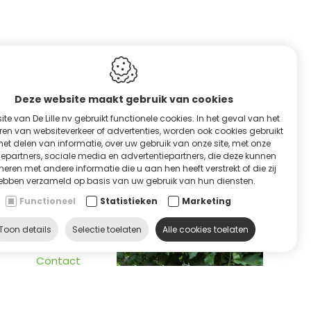
Deze website maakt gebruik van cookies
te van De Lille nv gebruikt functionele cookies. In het geval van het
RVICE & HULP
en van websiteverkeer of advertenties, worden ook cookies gebruikt
het delen van informatie, over uw gebruik van onze site, met onze
epartners, sociale media en advertentiepartners, die deze kunnen
eren met andere informatie die u aan hen heeft verstrekt of die zij
ebben verzameld op basis van uw gebruik van hun diensten.
Functioneel
Statistieken
Marketing
ontacteer ons
Toon details
Selectie toelaten
Alle cookies toelaten
Contact