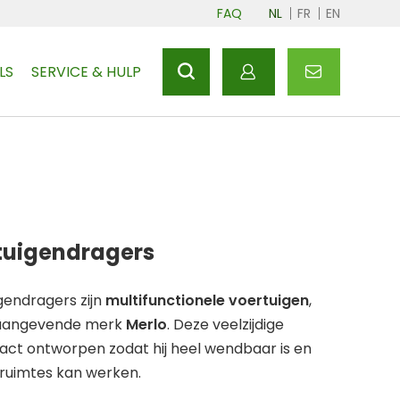
FAQ
NL
FR
EN
LS
SERVICE & HULP
ktuigendragers
igendragers zijn
multifunctionele
voertuigen
,
naangevende merk
Merlo
. Deze veelzijdige
ct ontworpen zodat hij heel wendbaar is en
 ruimtes kan werken.